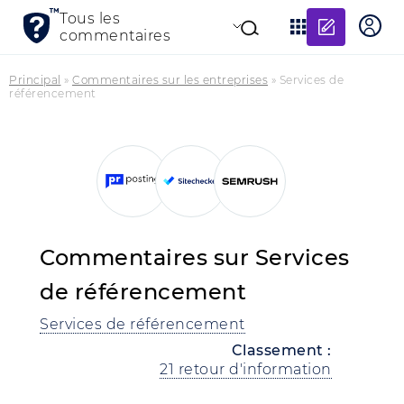
Ajouter
Tous les
commentaires
Principal
»
Commentaires sur les entreprises
»
Services de
référencement
Commentaires sur Services
de référencement
Services de référencement
Classement :
21 retour d'information