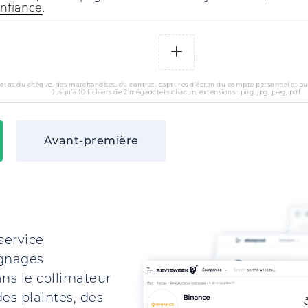
nfiance
.
otos du chèque, des marchandises, du contrat, captures d'écran du compte personnel et a
Jusqu'à 10 fichiers de 2 mégaoctets chacun, extensions : png, jpg, jpeg, pdf.
Avant-première
service
ignages
ns le collimateur
es plaintes, des