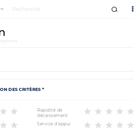
Recherche...
on
igatoires
ON DES CRITÈRES *
Rapidité de
décaissement
Service d'appui