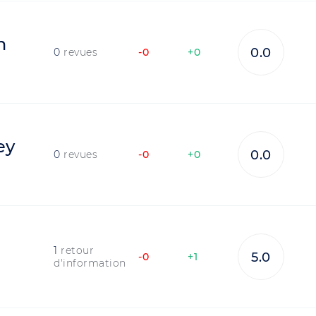
n
0.0
0
revues
-0
+0
ey
0.0
0
revues
-0
+0
1
retour
5.0
-0
+1
d'information