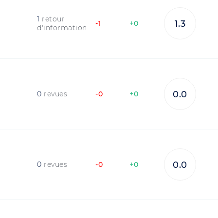
1
retour
1.3
-1
+0
d'information
n
0.0
0
revues
-0
+0
0.0
0
revues
-0
+0