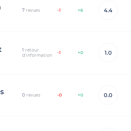
m
4.4
7
revues
-1
+6
t
1
retour
1.0
-1
+0
d'information
os
0.0
0
revues
-0
+0