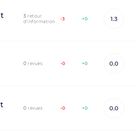
t
3
retour
1.3
-3
+0
d'information
0.0
0
revues
-0
+0
t
0.0
0
revues
-0
+0