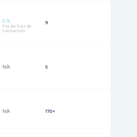
0 %
9
Pas de frais de
transaction
N/A
5
N/A
170+