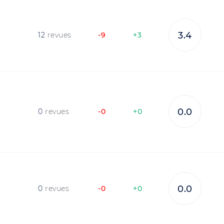
3.4
12
revues
-9
+3
0.0
0
revues
-0
+0
0.0
0
revues
-0
+0