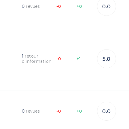
0.0
0
revues
-0
+0
1
retour
5.0
-0
+1
d'information
0.0
0
revues
-0
+0