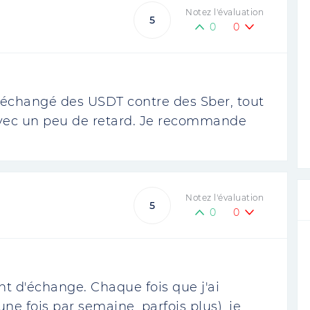
Notez l'évaluation
5
0
0
ai échangé des USDT contre des Sber, tout
avec un peu de retard. Je recommande
Notez l'évaluation
5
0
0
nt d'échange. Chaque fois que j'ai
une fois par semaine, parfois plus), je