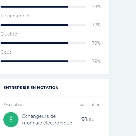
79%
Le personnel
79%
Qualité
79%
Coût
79%
ENTREPRISE EN NOTATION
Evaluation
Localisation
Échangeurs de
91
É
/114
monnaie électronique