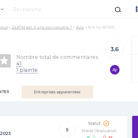
Recherche...
ique
»
24ATM est-il une escroquerie ?
»
Avis
»
Avis no 60369
3.6
Nombre total de commentaires
41
1 plainte
NTES
Entreprises apparentées
5
Notez l'évaluation
2023
0
0