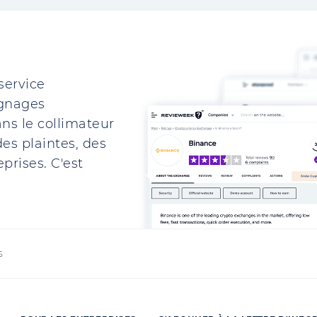
service
ignages
ns le collimateur
es plaintes, des
prises. C'est
s