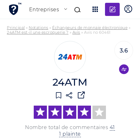
Ajouter
Entreprises
Principal
»
Notations
»
Échangeurs de monnaie électronique
»
24ATM est-il une escroquerie ?
»
Avis
»
Avis no 60461
3.6
24ATM
Nombre total de commentaires
41
1 plainte