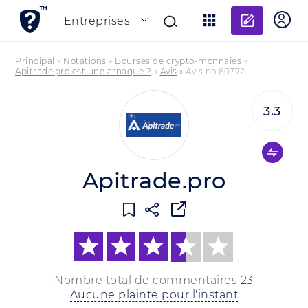
Ajouter
Entreprises
Principal
»
Notations
»
Bourses de crypto-monnaies
»
Apitrade.pro est une arnaque ?
»
Avis
»
Avis no 60772
3.3
Apitrade.pro
Nombre total de commentaires
23
Aucune plainte pour l'instant