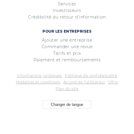
Services
Investisseurs
Crédibilité du retour d'information
POUR LES ENTREPRISES
Ajouter une entreprise
Commander une revue
Tarifs et prix
Paiement et remboursements
Informations juridiques
Politique de confidentialité
Modalités et conditions
Accord de l'utilisateur
Offre
Plan du site
Changer de langue
© ; Copyright 2015—2026 «Revieweek™» ;