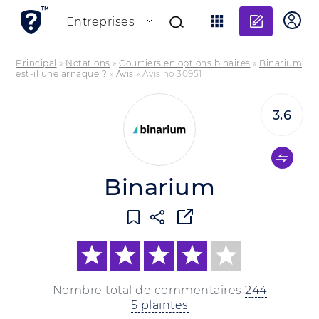
Ajouter
Entreprises
Principal
»
Notations
»
Courtiers en options binaires
»
Binarium
est-il une arnaque ?
»
Avis
»
Avis no 30951
3.6
Binarium
Nombre total de commentaires
244
5 plaintes