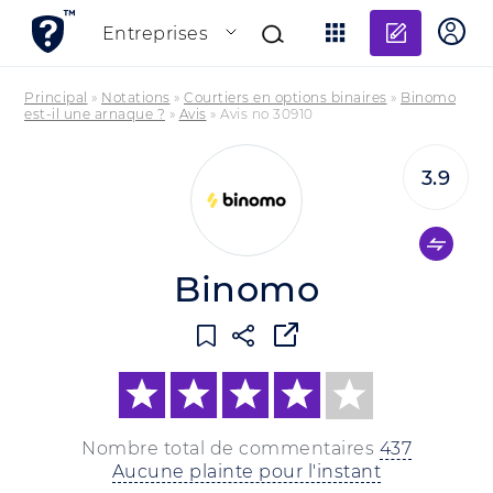
Ajouter
Entreprises
Principal
»
Notations
»
Courtiers en options binaires
»
Binomo
est-il une arnaque ?
»
Avis
»
Avis no 30910
3.9
Binomo
Nombre total de commentaires
437
Aucune plainte pour l'instant