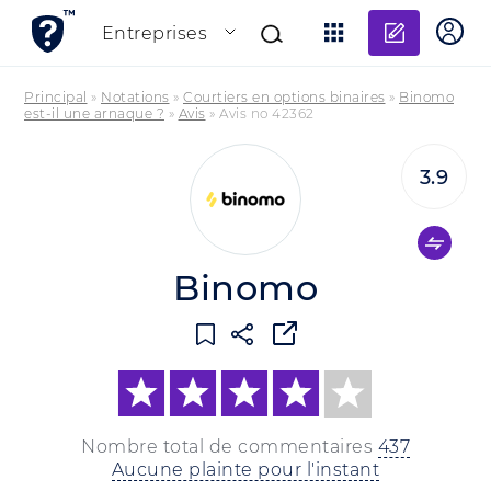
Ajouter
Entreprises
Principal
»
Notations
»
Courtiers en options binaires
»
Binomo
est-il une arnaque ?
»
Avis
»
Avis no 42362
3.9
Binomo
Nombre total de commentaires
437
Aucune plainte pour l'instant