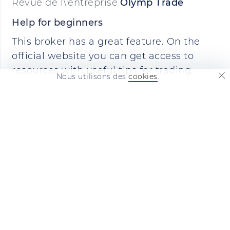
Revue de l\'entreprise
Olymp Trade
Help for beginners
This broker has a great feature. On the
official website you can get access to
resources with useful tips for trading.
Nous utilisons des
cookies
.
fr.revieweek.com
— est un important
service d'information sur les avis et les
témoignages concernant les entreprises
qui sont dans le collimateur de tout le
monde et au-delà. Publiez des plaintes,
des commentaires et des avis sur les