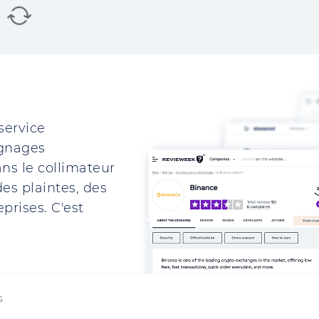
service
ignages
ns le collimateur
es plaintes, des
prises. C'est
s