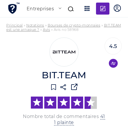
Ajouter
Entreprises
Principal
»
Notations
»
Bourses de crypto-monnaies
»
BIT.TEAM
est une arnaque ?
»
Avis
»
Avis no 58968
4.5
BIT.TEAM
Nombre total de commentaires
41
1 plainte