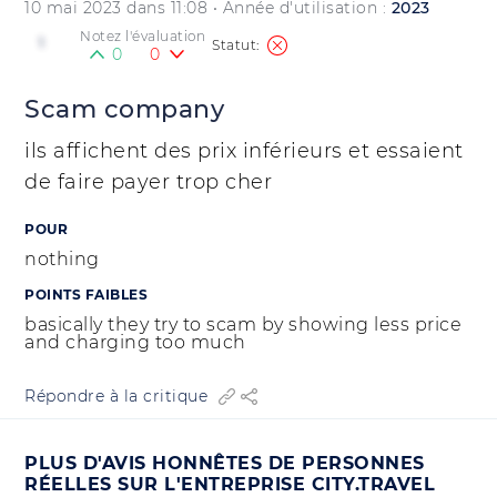
10 mai 2023 dans 11:08
• Année d'utilisation :
2023
Notez l'évaluation
1
0
0
Scam company
ils affichent des prix inférieurs et essaient
de faire payer trop cher
POUR
nothing
POINTS FAIBLES
basically they try to scam by showing less price
and charging too much
Répondre à la critique
PLUS D'AVIS HONNÊTES DE PERSONNES
RÉELLES SUR L'ENTREPRISE CITY.TRAVEL