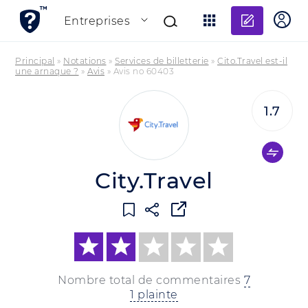
Ajouter
Entreprises
Principal
»
Notations
»
Services de billetterie
»
Cito.Travel est-il
une arnaque ?
»
Avis
»
Avis no 60403
1.7
City.Travel
Nombre total de commentaires
7
1 plainte