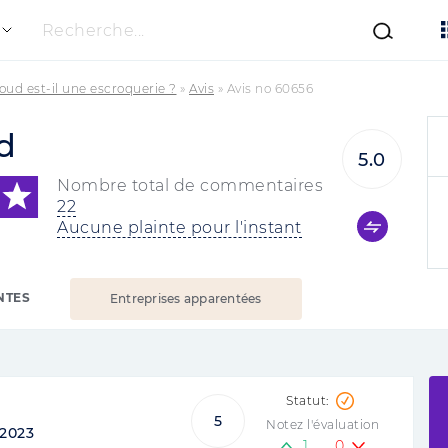
Recherche...
oud est-il une escroquerie ?
»
Avis
»
Avis no 60656
d
5.0
Nombre total de commentaires
22
Aucune plainte pour l'instant
NTES
Entreprises apparentées
5
Notez l'évaluation
2023
1
0