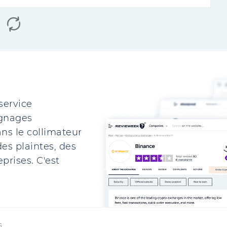
service
ignages
ns le collimateur
es plaintes, des
prises. C'est
s