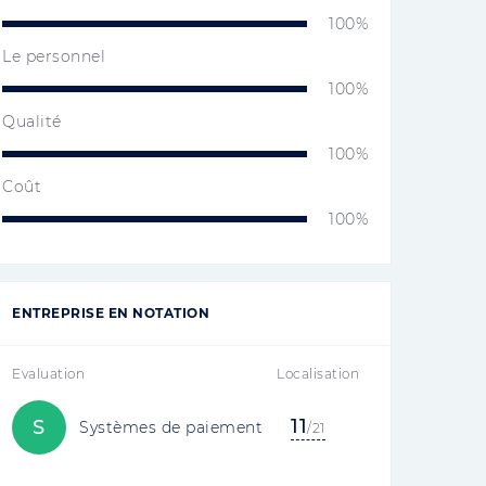
100%
Le personnel
100%
Qualité
100%
Coût
100%
ENTREPRISE EN NOTATION
Evaluation
Localisation
11
S
Systèmes de paiement
/21