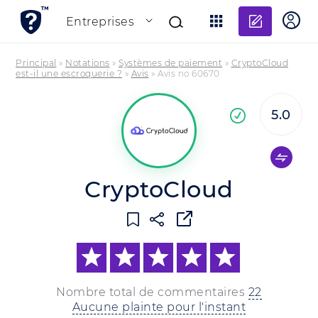
Ajouter
Entreprises
Principal
»
Notations
»
Systèmes de paiement
»
CryptoCloud
est-il une escroquerie ?
»
Avis
»
Avis no 60670
5.0
En
confirmée
CryptoCloud
Nombre total de commentaires
22
Aucune plainte pour l'instant