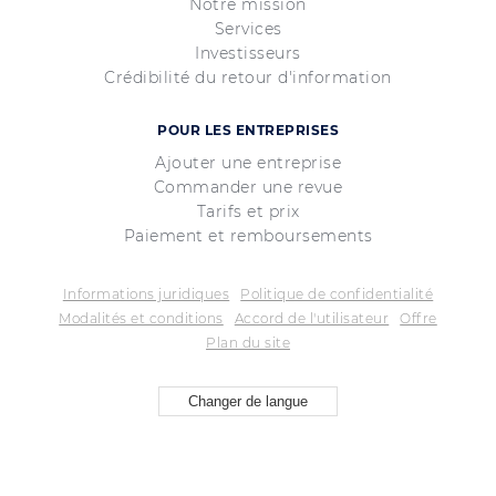
Notre mission
Services
Investisseurs
Crédibilité du retour d'information
POUR LES ENTREPRISES
Ajouter une entreprise
Commander une revue
Tarifs et prix
Paiement et remboursements
Informations juridiques
Politique de confidentialité
Modalités et conditions
Accord de l'utilisateur
Offre
Plan du site
Changer de langue
© ; Copyright 2015—2026 «Revieweek™» ;