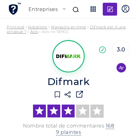
Ajouter
Entreprises
Principal
»
Notations
»
Magasins en ligne
»
Difmark est-il une
arnaque ?
»
Avis
»
Avis no 58902
3.0
En
confirmée
Difmark
Nombre total de commentaires
168
9 plaintes