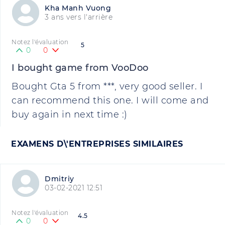
Kha Manh Vuong
3 ans vers l'arrière
Notez l'évaluation
5
0
0
I bought game from VooDoo
Bought Gta 5 from ***, very good seller. I
can recommend this one. I will come and
buy again in next time :)
EXAMENS D\'ENTREPRISES SIMILAIRES
Dmitriy
03-02-2021 12:51
Notez l'évaluation
4.5
0
0