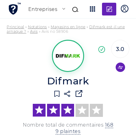
Ajouter
Entreprises
Principal
»
Notations
»
Magasins en ligne
»
Difmark est-il une
arnaque ?
»
Avis
»
Avis no 58906
3.0
En
confirmée
Difmark
Nombre total de commentaires
168
9 plaintes