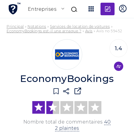
Ajouter
Entreprises
Principal
»
Notations
»
Services de location de voitures
»
EconomyBookings est-il une arnaque ?
»
Avis
»
Avis no 59452
1.4
EconomyBookings
Nombre total de commentaires
40
2 plaintes