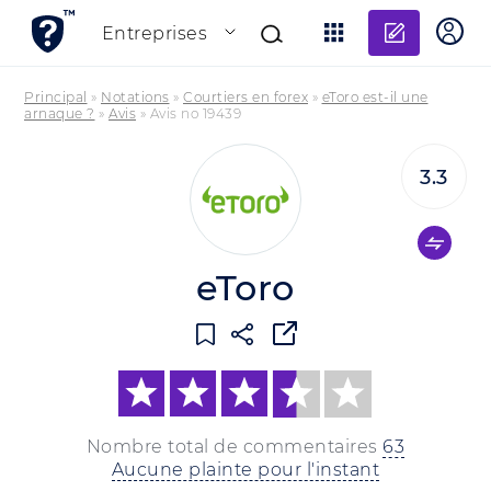
Ajouter
Entreprises
Principal
»
Notations
»
Courtiers en forex
»
eToro est-il une
arnaque ?
»
Avis
»
Avis no 19439
3.3
eToro
Nombre total de commentaires
63
Aucune plainte pour l'instant