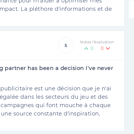
minante pour m'aider à optimiser mes
mpact. La pléthore d'informations et de
Notez l'évaluation
5
0
0
 partner has been a decision I've never
blicitaire est une décision que je n'ai
négalée dans les secteurs du jeu et des
es campagnes qui font mouche à chaque
é une source constante d'inspiration,