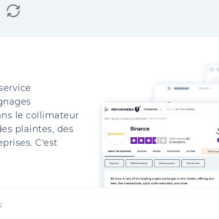
service
ignages
ns le collimateur
es plaintes, des
prises. C'est
s