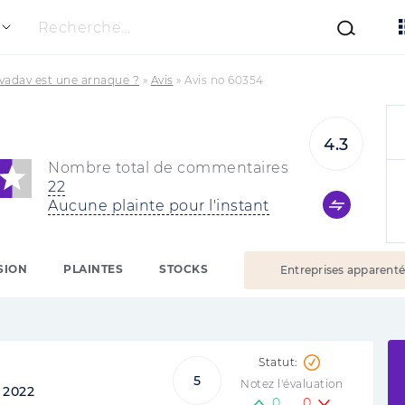
Recherche...
vadav est une arnaque ?
»
Avis
»
Avis no 60354
4.3
Nombre total de commentaires
22
Aucune plainte pour l'instant
SION
PLAINTES
STOCKS
Entreprises apparent
5
Notez l'évaluation
:
2022
0
0