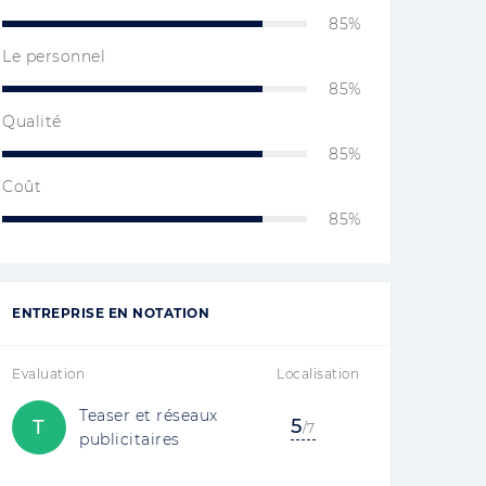
85%
Le personnel
85%
Qualité
85%
Coût
85%
ENTREPRISE EN NOTATION
Evaluation
Localisation
Teaser et réseaux
5
T
/7
publicitaires