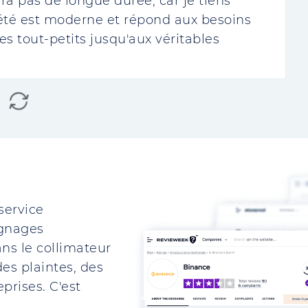
a pas de longue durée, car je tiens
été est moderne et répond aux besoins
es tout-petits jusqu'aux véritables
service
ignages
ns le collimateur
es plaintes, des
prises. C'est