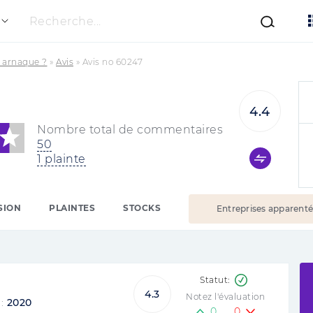
Recherche...
e arnaque ?
»
Avis
»
Avis no 60247
4.4
Nombre total de commentaires
50
1 plainte
SION
PLAINTES
STOCKS
Entreprises apparent
4.3
Notez l'évaluation
 :
2020
0
0