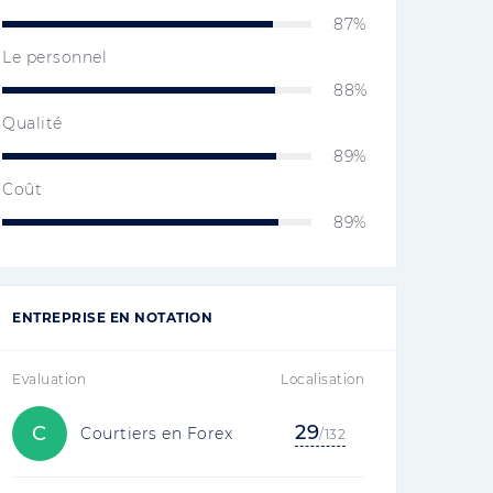
87%
Le personnel
88%
Qualité
89%
Coût
89%
ENTREPRISE EN NOTATION
Evaluation
Localisation
29
C
Courtiers en Forex
/132