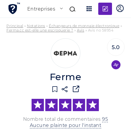
Ajouter
Entreprises
Principal
»
Notations
»
Échangeurs de monnaie électronique
»
Ferma.cc est-elle une escroquerie ?
»
Avis
»
Avis no 58954
5.0
Ferme
Nombre total de commentaires
95
Aucune plainte pour l'instant