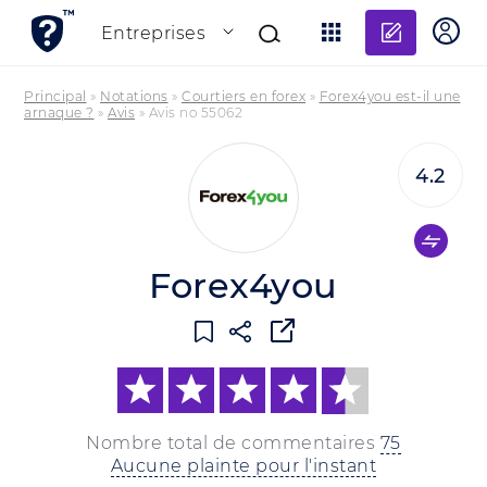
Ajouter
Entreprises
Principal
»
Notations
»
Courtiers en forex
»
Forex4you est-il une
arnaque ?
»
Avis
»
Avis no 55062
4.2
Forex4you
Nombre total de commentaires
75
Aucune plainte pour l'instant