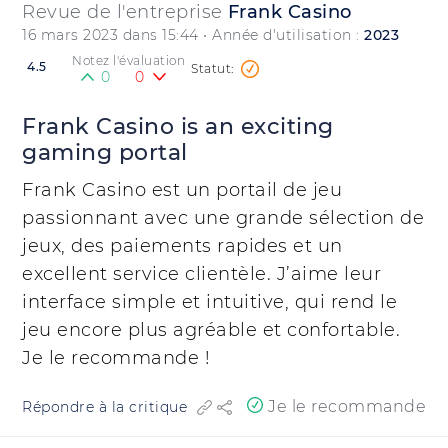
Revue de l'entreprise
Frank Casino
16 mars 2023 dans 15:44
• Année d'utilisation :
2023
Notez l'évaluation
4.5
0
0
Frank Casino is an exciting
gaming portal
Frank Casino est un portail de jeu
passionnant avec une grande sélection de
jeux, des paiements rapides et un
excellent service clientèle. J’aime leur
interface simple et intuitive, qui rend le
jeu encore plus agréable et confortable.
Je le recommande !
Je le recommande
Répondre à la critique