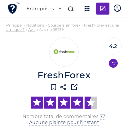
Ajouter
Entreprises
Principal
»
Notations
»
Courtiers en forex
»
FreshForex est une
arnaque ?
»
Avis
»
Avis no 58739
4.2
FreshForex
Nombre total de commentaires
77
Aucune plainte pour l'instant