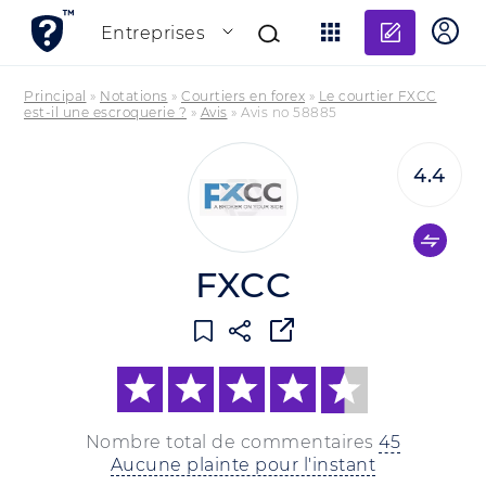
Ajouter
Entreprises
Principal
»
Notations
»
Courtiers en forex
»
Le courtier FXCC
est-il une escroquerie ?
»
Avis
»
Avis no 58885
4.4
FXCC
Nombre total de commentaires
45
Aucune plainte pour l'instant