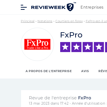
Entreprises
Principal
»
Notations
»
Courtiers en forex
»
FxPro est-il 
FxPro
A PROPOS DE L'ENTREPRISE
AVIS
RÉVI
Revue de l'entreprise
FxPro
13 mai 2023 dans 17:42
• Année d'utilisation 