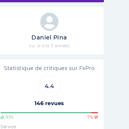
Daniel Pina
sur le site 3 années
Statistique de critiques sur FxPro
4.4
146 revues
93%
7%
Service