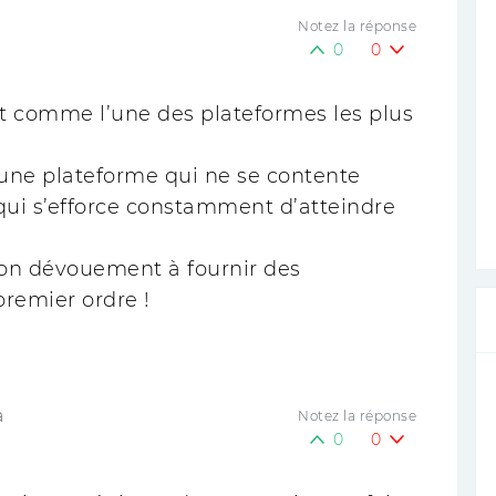
Notez la réponse
0
0
t comme l’une des plateformes les plus
ir une plateforme qui ne se contente
 qui s’efforce constamment d’atteindre
 son dévouement à fournir des
premier ordre !
a
Notez la réponse
0
0