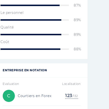
87%
Le personnel
89%
Qualité
89%
Coût
88%
ENTREPRISE EN NOTATION
Evaluation
Localisation
123
C
Courtiers en Forex
/132