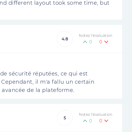
nd different layout took some time, but
Notez l'évaluation
4.8
0
0
de sécurité réputées, ce qui est
Cependant, il m'a fallu un certain
 avancée de la plateforme.
Notez l'évaluation
5
0
0