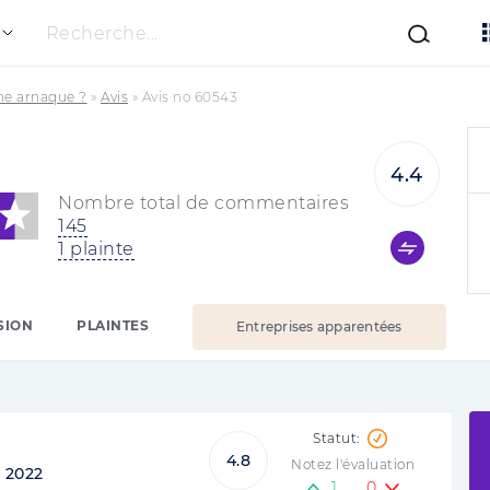
Recherche...
une arnaque ?
»
Avis
»
Avis no 60543
4.4
Nombre total de commentaires
145
1 plainte
SION
PLAINTES
Entreprises apparentées
4.8
Notez l'évaluation
:
2022
1
0