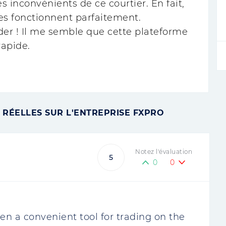
 les inconvénients de ce courtier. En fait,
es fonctionnent parfaitement.
rader ! Il me semble que cette plateforme
rapide.
 RÉELLES SUR L'ENTREPRISE FXPRO
Notez l'évaluation
5
0
0
n a convenient tool for trading on the