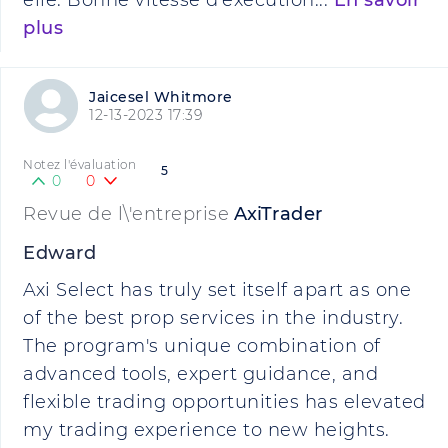
elle. Bonne vitesse d'exécution...
En savoir
plus
Jaicesel Whitmore
12-13-2023 17:39
Notez l'évaluation
5
0
0
Revue de l\'entreprise
AxiTrader
Edward
Axi Select has truly set itself apart as one
of the best prop services in the industry.
The program's unique combination of
advanced tools, expert guidance, and
flexible trading opportunities has elevated
my trading experience to new heights.