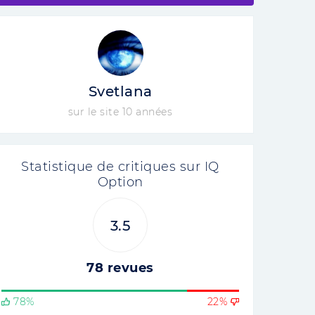
Svetlana
sur le site 10 années
Statistique de critiques sur IQ
Option
3.5
78 revues
78%
22%