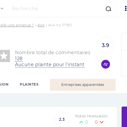
Recherche...
-elle une arnaque ?
»
Avis
»
Avis no 17780
3.9
Nombre total de commentaires
128
Aucune plainte pour l'instant
SION
PLAINTES
Entreprises apparentées
Notez l'évaluation
2.3
0
0