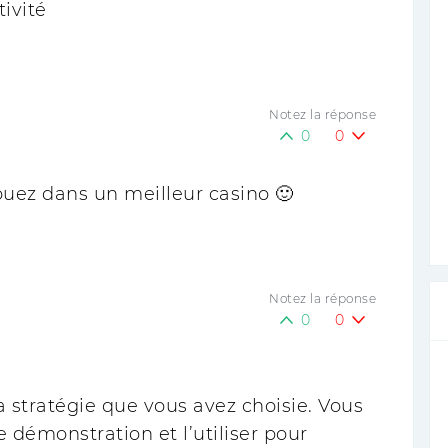
tivité
Notez la réponse
0
0
Jouez dans un meilleur casino 🙂
Notez la réponse
0
0
a stratégie que vous avez choisie. Vous
démonstration et l’utiliser pour