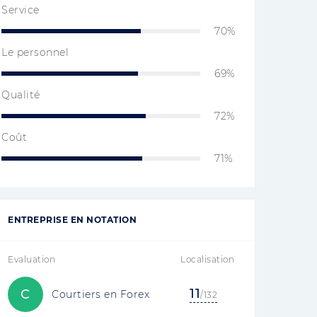
Service
70%
Le personnel
69%
Qualité
72%
Coût
71%
ENTREPRISE EN NOTATION
Evaluation
Localisation
11
C
Courtiers en Forex
/132