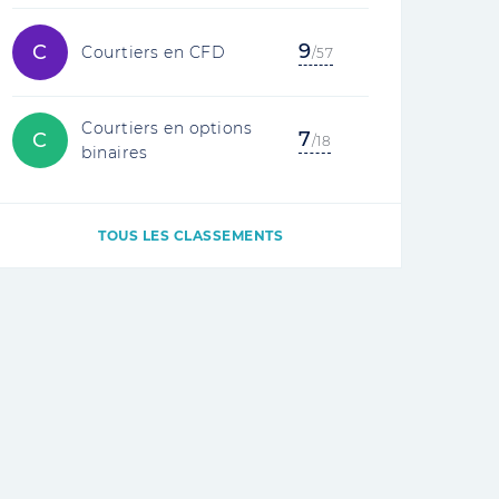
9
C
Courtiers en CFD
/57
Courtiers en options
7
C
/18
binaires
TOUS LES CLASSEMENTS