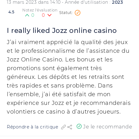
13 mars 2023 dans 14:10
• Année d'utilisation :
2023
Notez l'évaluation
4.5
0
0
I really liked Jozz online casino
J’ai vraiment apprécié la qualité des jeux
et le professionnalisme de l’assistance du
Jozz Online Casino. Les bonus et les
promotions sont également très
généreux. Les dépôts et les retraits sont
très rapides et sans problème. Dans
l’ensemble, j’ai été satisfait de mon
expérience sur Jozz et je recommanderais
volontiers ce casino à d’autres joueurs.
Je le recommande
Répondre à la critique