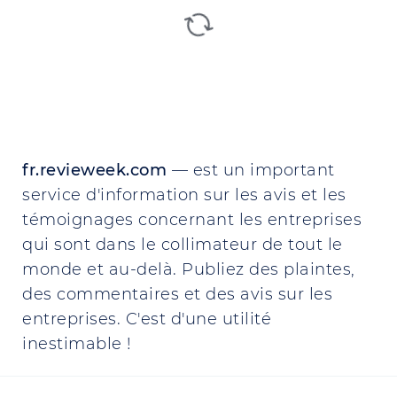
fr.revieweek.com
— est un important
service d'information sur les avis et les
témoignages concernant les entreprises
qui sont dans le collimateur de tout le
monde et au-delà. Publiez des plaintes,
des commentaires et des avis sur les
entreprises. C'est d'une utilité
inestimable !