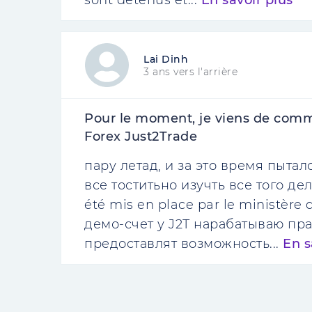
sont détenus et...
En savoir plus
Lai Dinh
3 ans vers l'arrière
Pour le moment, je viens de com
Forex Just2Trade
пару летад, и за это время пыта
все тоститьно изучть все того де
été mis en place par le ministère d
демо-счет у J2Т нарабатываю пра
предоставлят возможность...
En s