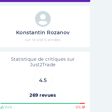
Konstantin Rozanov
sur le site 5 années
Statistique de critiques sur
Just2Trade
4.5
269 revues
94%
6%