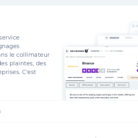
service
ignages
ns le collimateur
es plaintes, des
prises. C'est
s