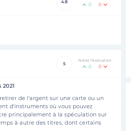
4.8
0
0
Notez l'évaluation
5
0
0
s 2021
tirer de l'argent sur une carte ou un
ent d'instruments où vous pouvez
cre principalement à la spéculation sur
emps à autre des titres, dont certains