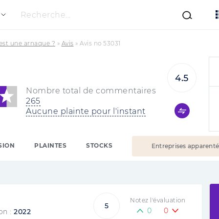
Recherche...
est une arnaque ?
»
Avis
»
Avis no 53031
4.5
Nombre total de commentaires
265
Aucune plainte pour l'instant
SION
PLAINTES
STOCKS
Entreprises apparent
Notez l'évaluation
5
0
0
on :
2022