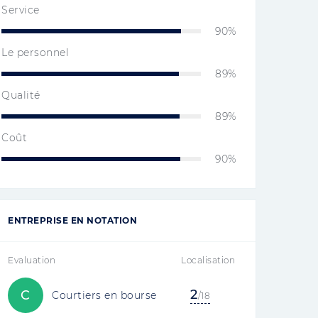
Service
90%
Le personnel
89%
Qualité
89%
Coût
90%
ENTREPRISE EN NOTATION
Evaluation
Localisation
2
C
Courtiers en bourse
/18