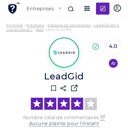
Ajouter
Entreprises
Principal
»
Notations
»
Réseaux de partenaires
»
LeadGid est-il
une arnaque ?
»
Avis
»
Avis no 24992
4.0
En
confirmée
LeadGid
Nombre total de commentaires
17
Aucune plainte pour l'instant