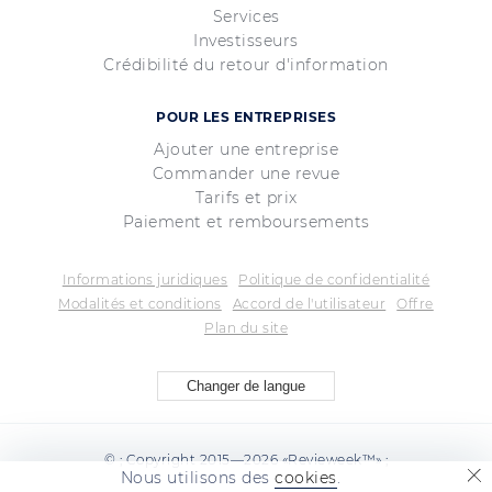
Services
Investisseurs
Crédibilité du retour d'information
POUR LES ENTREPRISES
Ajouter une entreprise
Commander une revue
Tarifs et prix
Paiement et remboursements
Informations juridiques
Politique de confidentialité
Modalités et conditions
Accord de l'utilisateur
Offre
Plan du site
Changer de langue
© ; Copyright 2015—2026 «Revieweek™» ;
Nous utilisons des
cookies
.