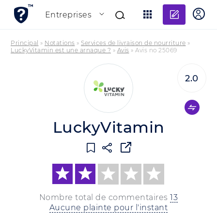
Ajouter
Entreprises
Principal
»
Notations
»
Services de livraison de nourriture
»
LuckyVitamin est une arnaque ?
»
Avis
»
Avis no 25069
2.0
LuckyVitamin
Nombre total de commentaires
13
Aucune plainte pour l'instant