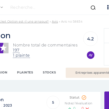
Recherche...
cket Option est-il une arnaque?
»
Avis
»
Avis no 58834
ion
4.2
Nombre total de commentaires
197
1 plainte
SION
PLAINTES
STOCKS
Entreprises apparent
on
5
Notez l'évaluation
 :
2023
0
0