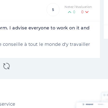
Notez l'évaluation
5
0
0
orm. I advise everyone to work on it and
e conseille à tout le monde d'y travailler
service