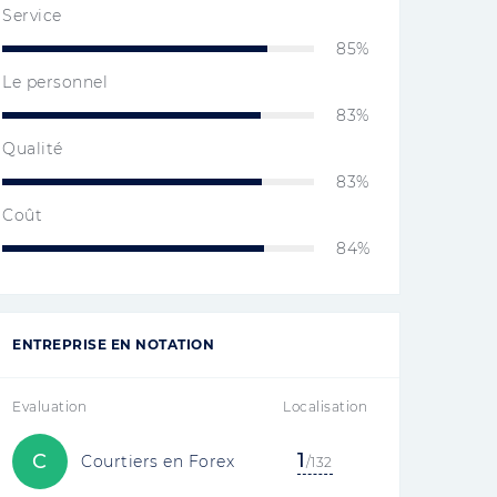
Service
85%
Le personnel
83%
Qualité
83%
Coût
84%
ENTREPRISE EN NOTATION
Evaluation
Localisation
1
C
Courtiers en Forex
/132