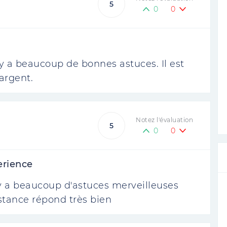
5
0
0
l y a beaucoup de bonnes astuces. Il est
'argent.
Notez l'évaluation
5
0
0
erience
l y a beaucoup d'astuces merveilleuses
sistance répond très bien