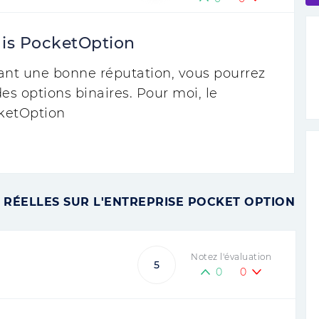
a is PocketOption
yant une bonne réputation, vous pourrez
es options binaires. Pour moi, le
ketOption
 RÉELLES SUR L'ENTREPRISE POCKET OPTION
Notez l'évaluation
5
0
0