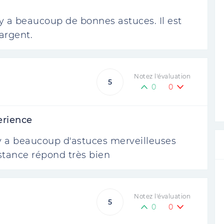
l y a beaucoup de bonnes astuces. Il est
'argent.
Notez l'évaluation
5
0
0
erience
l y a beaucoup d'astuces merveilleuses
sistance répond très bien
Notez l'évaluation
5
0
0