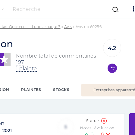
Recherche...
cket Option est-il une arnaque?
»
Avis
»
Avis no 60256
ion
4.2
Nombre total de commentaires
197
1 plainte
SION
PLAINTES
STOCKS
Entreprises apparent
on
5
Notez l'évaluation
 :
2021
0
0