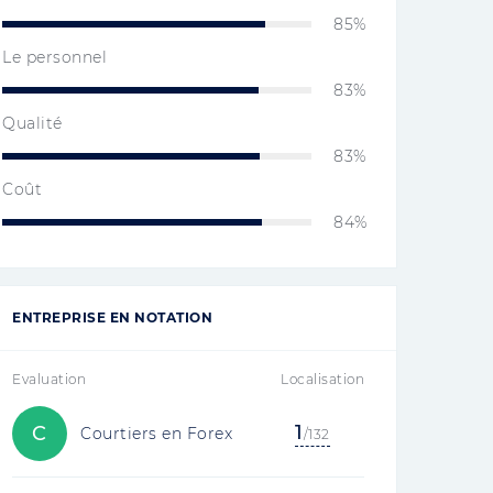
85%
Le personnel
83%
Qualité
83%
Coût
84%
ENTREPRISE EN NOTATION
Evaluation
Localisation
1
C
Courtiers en Forex
/132