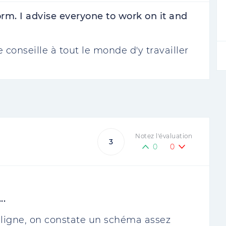
orm. I advise everyone to work on it and
e conseille à tout le monde d'y travailler
Notez l'évaluation
3
0
0
..
n ligne, on constate un schéma assez