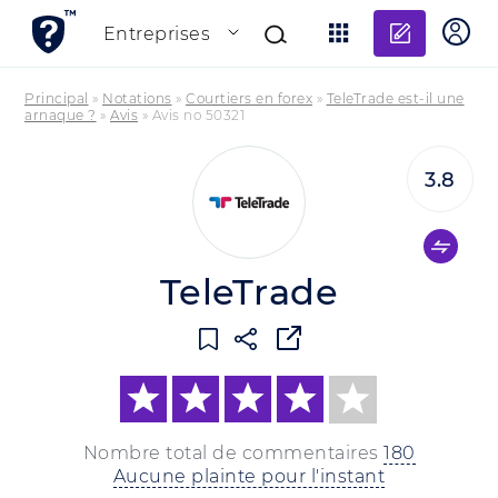
Ajouter
Entreprises
Principal
»
Notations
»
Courtiers en forex
»
TeleTrade est-il une
arnaque ?
»
Avis
»
Avis no 50321
3.8
TeleTrade
Nombre total de commentaires
180
Aucune plainte pour l'instant