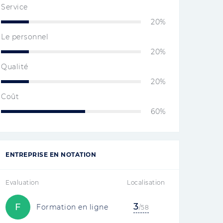
Service
20%
Le personnel
20%
Qualité
20%
Coût
60%
ENTREPRISE EN NOTATION
Evaluation
Localisation
3
F
Formation en ligne
/58