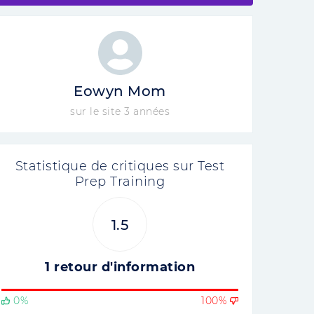
Eowyn Mom
sur le site 3 années
Statistique de critiques sur Test
Prep Training
1.5
1 retour d'information
0%
100%