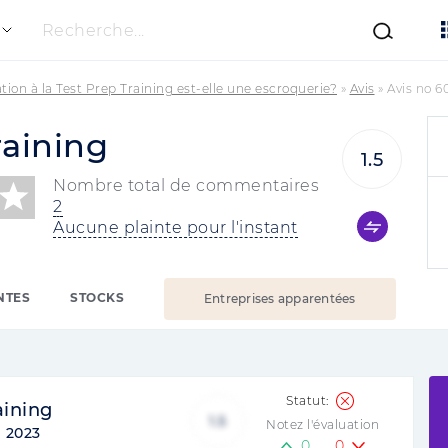
Recherche...
tion à la Test Prep Training est-elle une escroquerie?
»
Avis
»
Avis no 6
raining
1.5
Nombre total de commentaires
2
Aucune plainte pour l'instant
NTES
STOCKS
Entreprises apparentées
aining
1.5
Notez l'évaluation
:
2023
0
0