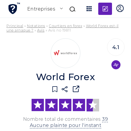
Ajouter
Entreprises
Principal
»
Notations
»
Courtiers en forex
»
World Forex est-il
une arnaque ?
»
Avis
»
Avis no 19811
4.1
World Forex
Nombre total de commentaires
39
Aucune plainte pour l'instant