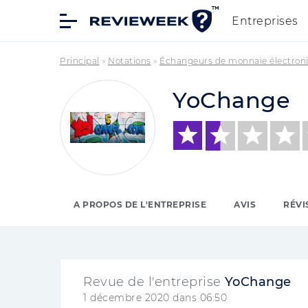
Entreprises
Principal
»
Notations
»
Échangeurs de monnaie électron
YoChange
A PROPOS DE L'ENTREPRISE
AVIS
RÉVI
Revue de l'entreprise
YoChange
1 décembre 2020 dans 06:50