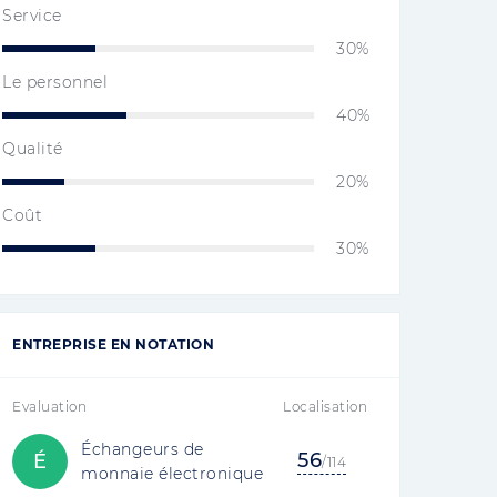
Service
30%
Le personnel
40%
Qualité
20%
Coût
30%
ENTREPRISE EN NOTATION
Evaluation
Localisation
Échangeurs de
56
É
/114
monnaie électronique