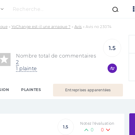
Recherche...
ique
»
YoChange est-il une arnaque ?
»
Avis
»
Avis no 23074
1.5
Nombre total de commentaires
2
1 plainte
SION
PLAINTES
Entreprises apparentées
Notez l'évaluation
1.5
0
0