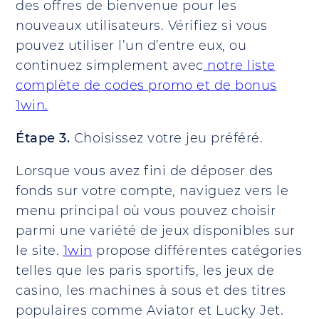
des offres de bienvenue pour les
nouveaux utilisateurs. Vérifiez si vous
pouvez utiliser l’un d’entre eux, ou
continuez simplement avec
notre liste
complète de codes promo et de bonus
1win.
Étape 3.
Choisissez votre jeu préféré.
Lorsque vous avez fini de déposer des
fonds sur votre compte, naviguez vers le
menu principal où vous pouvez choisir
parmi une variété de jeux disponibles sur
le site.
1win
propose différentes catégories
telles que les paris sportifs, les jeux de
casino, les machines à sous et des titres
populaires comme Aviator et Lucky Jet.