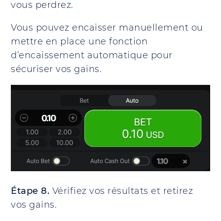
vous perdrez.
Vous pouvez encaisser manuellement ou
mettre en place une fonction
d’encaissement automatique pour
sécuriser vos gains.
Étape 8.
Vérifiez vos résultats et retirez
vos gains.