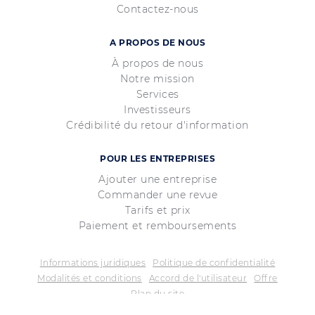
Contactez-nous
A PROPOS DE NOUS
À propos de nous
Notre mission
Services
Investisseurs
Crédibilité du retour d'information
POUR LES ENTREPRISES
Ajouter une entreprise
Commander une revue
Tarifs et prix
Paiement et remboursements
Informations juridiques
Politique de confidentialité
Modalités et conditions
Accord de l'utilisateur
Offre
Plan du site