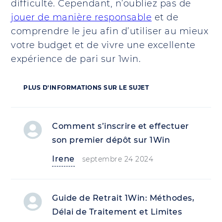
difficulté. Cependant, n’oubliez pas de
jouer de manière responsable
et de
comprendre le jeu afin d’utiliser au mieux
votre budget et de vivre une excellente
expérience de pari sur 1win.
PLUS D'INFORMATIONS SUR LE SUJET
Comment s’inscrire et effectuer
son premier dépôt sur 1Win
Irene
septembre 24 2024
Guide de Retrait 1Win: Méthodes,
Délai de Traitement et Limites