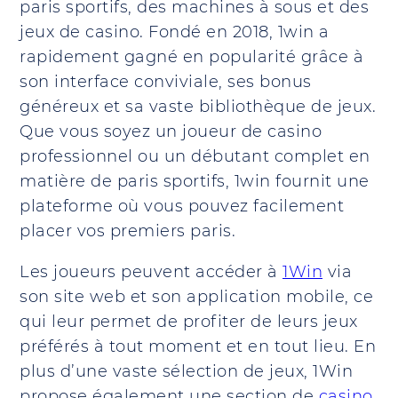
paris sportifs, des machines à sous et des
jeux de casino. Fondé en 2018, 1win a
rapidement gagné en popularité grâce à
son interface conviviale, ses bonus
généreux et sa vaste bibliothèque de jeux.
Que vous soyez un joueur de casino
professionnel ou un débutant complet en
matière de paris sportifs, 1win fournit une
plateforme où vous pouvez facilement
placer vos premiers paris.
Les joueurs peuvent accéder à
1Win
via
son site web et son application mobile, ce
qui leur permet de profiter de leurs jeux
préférés à tout moment et en tout lieu. En
plus d’une vaste sélection de jeux, 1Win
propose également une section de
casino