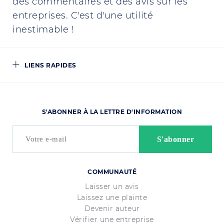
des commentaires et des avis sur les
entreprises. C'est d'une utilité
inestimable !
LIENS RAPIDES
S'ABONNER À LA LETTRE D'INFORMATION
COMMUNAUTÉ
Laisser un avis
Laissez une plainte
Devenir auteur
Vérifier une entreprise