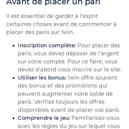
Avant de placer un pari
Il est essentiel de garder à l’esprit
certaines choses avant de commencer à
placer des paris sur 1win.
Inscription complète:
Pour placer des
paris, vous devez déposer de l’argent
sur votre compte. Pour ce faire, vous
devez d’abord vous inscrire sur le site.
Utiliser les bonus:
1win offre souvent
des bonus et des promotions qui
peuvent augmenter votre solde de
paris. Vérifiez toujours les offres
disponibles avant de placer vos paris.
Comprendre le jeu:
Familiarisez-vous
avec les règles du jeu sur lequel vous