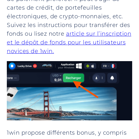
cartes de crédit, de portefeuilles
électroniques, de crypto-monnaies, etc.
Suivez les instructions pour transférer des
fonds ou lisez notre
article sur l’inscription
et le dépôt de fonds pour les utilisateurs
novices de 1win.
1win propose différents bonus, y compris