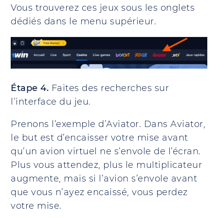
Vous trouverez ces jeux sous les onglets
dédiés dans le menu supérieur.
Étape 4.
Faites des recherches sur
l’interface du jeu.
Prenons l’exemple d’Aviator. Dans Aviator,
le but est d’encaisser votre mise avant
qu’un avion virtuel ne s’envole de l’écran.
Plus vous attendez, plus le multiplicateur
augmente, mais si l’avion s’envole avant
que vous n’ayez encaissé, vous perdez
votre mise.