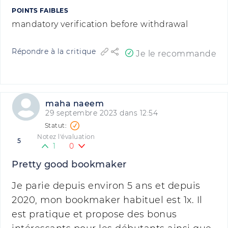
POINTS FAIBLES
mandatory verification before withdrawal
Répondre à la critique
Je le recommande
maha naeem
29 septembre 2023 dans 12:54
Notez l'évaluation
5
1
0
Pretty good bookmaker
Je parie depuis environ 5 ans et depuis
2020, mon bookmaker habituel est 1x. Il
est pratique et propose des bonus