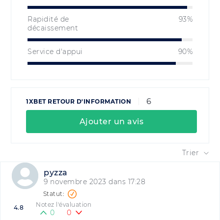
Rapidité de
93%
décaissement
Service d'appui
90%
6
1XBET RETOUR D'INFORMATION
Ajouter un avis
Trier
pyzza
9 novembre 2023 dans 17:28
Notez l'évaluation
4.8
0
0