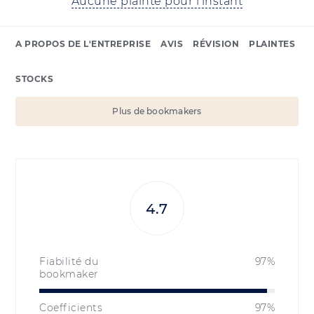
Aucune plainte pour l'instant
A PROPOS DE L'ENTREPRISE
AVIS
RÉVISION
PLAINTES
STOCKS
Plus de bookmakers
4.7
Fiabilité du
97%
bookmaker
Coefficients
97%