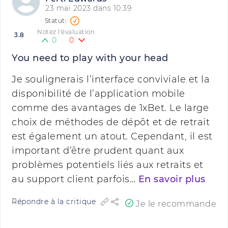
23 mai 2023 dans 10:39
Notez l'évaluation
3.8
0
0
You need to play with your head
Je soulignerais l’interface conviviale et la
disponibilité de l’application mobile
comme des avantages de 1xBet. Le large
choix de méthodes de dépôt et de retrait
est également un atout. Cependant, il est
important d’être prudent quant aux
problèmes potentiels liés aux retraits et
au support client parfois…
En savoir plus
Répondre à la critique
Je le recommande