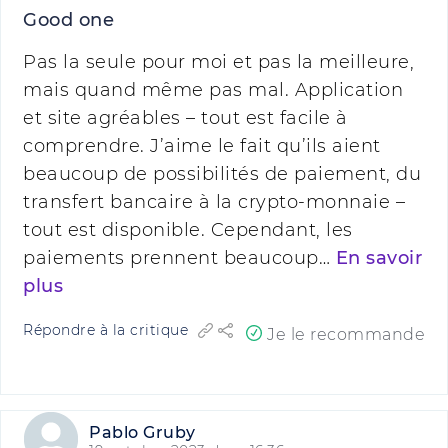
Good one
Pas la seule pour moi et pas la meilleure,
mais quand même pas mal. Application
et site agréables – tout est facile à
comprendre. J’aime le fait qu’ils aient
beaucoup de possibilités de paiement, du
transfert bancaire à la crypto-monnaie –
tout est disponible. Cependant, les
paiements prennent beaucoup…
En savoir
plus
Répondre à la critique
Je le recommande
Pablo Gruby