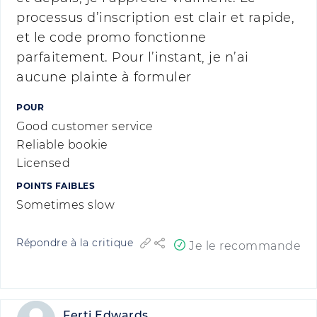
processus d’inscription est clair et rapide,
et le code promo fonctionne
parfaitement. Pour l’instant, je n’ai
aucune plainte à formuler
POUR
Good customer service
Reliable bookie
Licensed
POINTS FAIBLES
Sometimes slow
Répondre à la critique
Je le recommande
Ferti Edwards