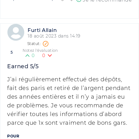
Furti Allain
18 août 2023 dans 14:19
Notez l'évaluation
5
0
0
Earned 5/5
J’ai régulièrement effectué des dépôts,
fait des paris et retiré de l’argent pendant
des années entières et il n’y a jamais eu
de problèmes. Je vous recommande de
vérifier toutes les informations d’abord
parce que 1x sont vraiment de bons gars.
POUR