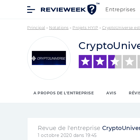
Entreprises
Principal
»
Notations
»
Projets HYIP
»
CryptoUniverse est
CryptoUniv
A PROPOS DE L'ENTREPRISE
AVIS
RÉVI
Revue de l'entreprise
CryptoUnive
1 octobre 2020 dans 19:45