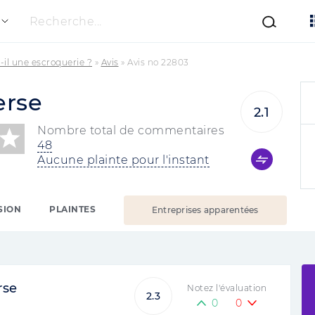
Recherche...
-il une escroquerie ?
»
Avis
»
Avis no 22803
erse
2.1
Nombre total de commentaires
48
Aucune plainte pour l'instant
SION
PLAINTES
Entreprises apparentées
rse
Notez l'évaluation
2.3
0
0