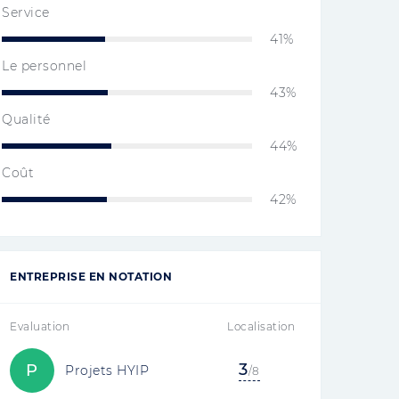
Service
41%
Le personnel
43%
Qualité
44%
Coût
42%
ENTREPRISE EN NOTATION
Evaluation
Localisation
3
P
Projets HYIP
/8