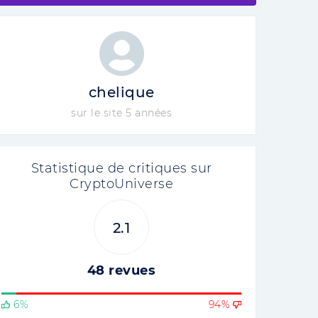
chelique
sur le site 5 années
Statistique de critiques sur
CryptoUniverse
2.1
48 revues
6%
94%