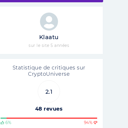
Klaatu
sur le site 5 années
Statistique de critiques sur
CryptoUniverse
2.1
48 revues
6%
94%