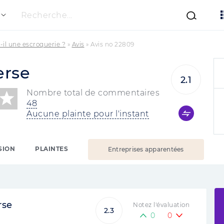
Recherche...
-il une escroquerie ?
»
Avis
»
Avis no 22809
erse
2.1
Nombre total de commentaires
48
Aucune plainte pour l'instant
SION
PLAINTES
Entreprises apparentées
rse
Notez l'évaluation
2.3
0
0