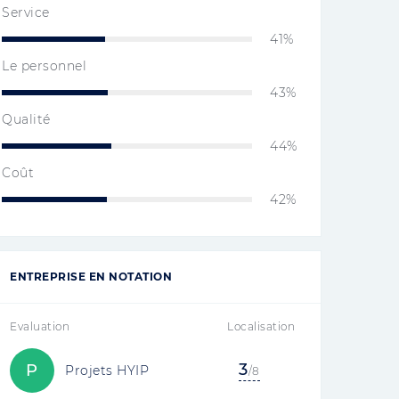
Service
41%
Le personnel
43%
Qualité
44%
Coût
42%
ENTREPRISE EN NOTATION
Evaluation
Localisation
3
P
Projets HYIP
/8