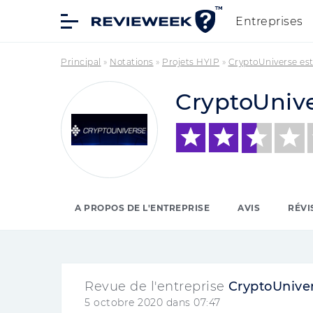
Entreprises
Principal
»
Notations
»
Projets HYIP
»
CryptoUniverse est
CryptoUniv
A PROPOS DE L'ENTREPRISE
AVIS
RÉVI
Revue de l'entreprise
CryptoUnive
5 octobre 2020 dans 07:47