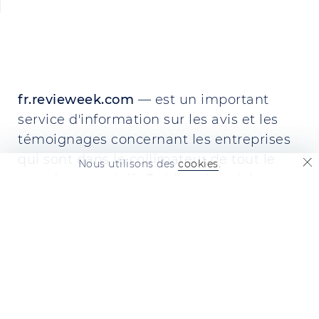
fr.revieweek.com
— est un important
service d'information sur les avis et les
témoignages concernant les entreprises
qui sont dans le collimateur de tout le
Nous utilisons des
cookies
.
monde et au-delà. Publiez des plaintes,
des commentaires et des avis sur les
entreprises. C'est d'une utilité
inestimable !
LIENS RAPIDES