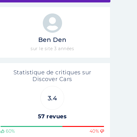
Ben Den
sur le site 3 années
Statistique de critiques sur
Discover Cars
3.4
57 revues
60%
40%