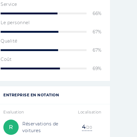
Service
66%
Le personnel
67%
Qualité
67%
Coût
69%
ENTREPRISE EN NOTATION
Evaluation
Localisation
Réservations de
4
R
/20
voitures