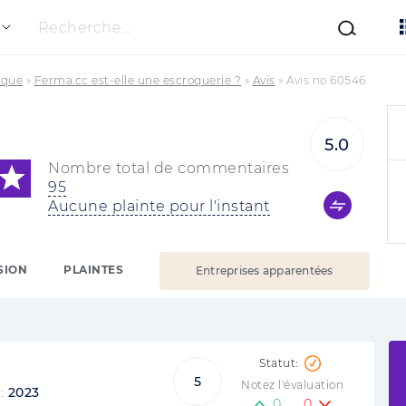
Recherche...
ique
»
Ferma.cc est-elle une escroquerie ?
»
Avis
»
Avis no 60546
5.0
Nombre total de commentaires
95
Aucune plainte pour l'instant
SION
PLAINTES
Entreprises apparentées
5
Notez l'évaluation
 :
2023
0
0