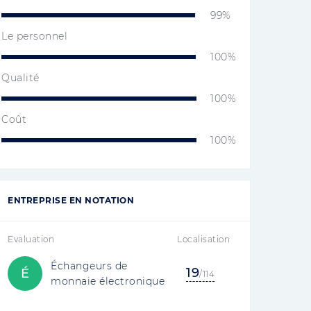
99%
Le personnel
100%
Qualité
100%
Coût
100%
ENTREPRISE EN NOTATION
Evaluation
Localisation
Échangeurs de
19
É
/114
monnaie électronique