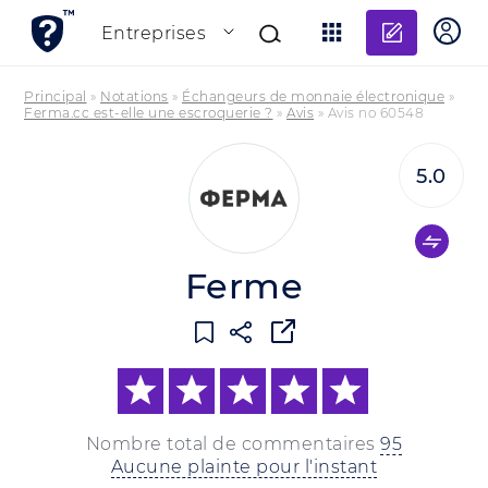
Ajouter
Entreprises
Principal
»
Notations
»
Échangeurs de monnaie électronique
»
Ferma.cc est-elle une escroquerie ?
»
Avis
»
Avis no 60548
5.0
Ferme
Nombre total de commentaires
95
Aucune plainte pour l'instant