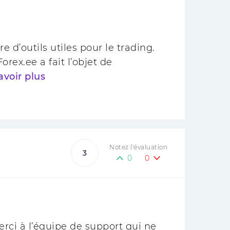
 d’outils utiles pour le trading.
rex.ee a fait l’objet de
avoir plus
Notez l'évaluation
3
0
0
erci à l’équipe de support qui ne