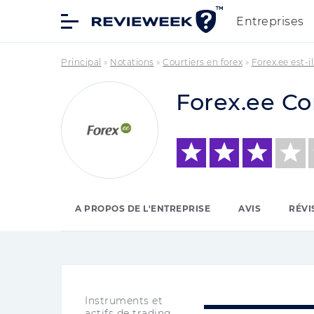
Entreprises
Principal
»
Notations
»
Courtiers en forex
»
Forex.ee est-i
Forex.ee C
A PROPOS DE L'ENTREPRISE
AVIS
RÉVI
Instruments et
actifs de trading