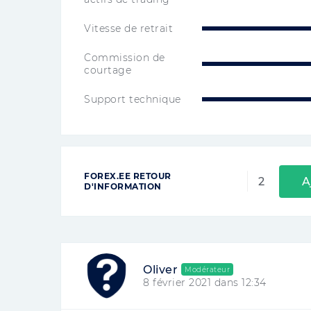
Vitesse de retrait
Commission de
courtage
Support technique
FOREX.EE RETOUR
2
A
D'INFORMATION
Oliver
Modérateur
8 février 2021 dans 12:34