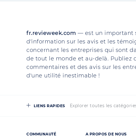
fr.revieweek.com
— est un important 
d'information sur les avis et les témo
concernant les entreprises qui sont da
de tout le monde et au-delà. Publiez d
commentaires et des avis sur les entre
d'une utilité inestimable !
Explorer toutes les catégorie
LIENS RAPIDES
COMMUNAUTÉ
A PROPOS DE NOUS