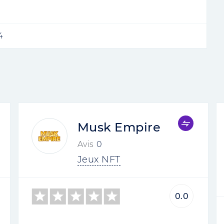
4
Musk Empire
Avis
0
Jeux NFT
0.0