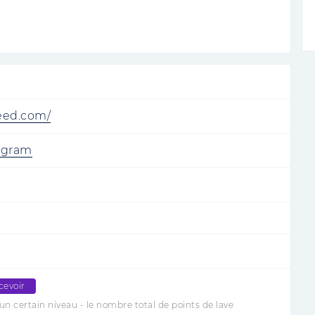
 jeu principal.
reed.com/
egram
cevoir
un certain niveau - le nombre total de points de lave