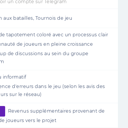
oir un compte sur Telegram
n aux batailles, Tournois de jeu
de tapotement coloré avec un processus clair
uté de joueurs en pleine croissance
p de discussions au sein du groupe
am
u informatif
ence d'erreurs dans le jeu (selon les avis des
eurs sur le réseau)
Revenus supplémentaires provenant de
 de joueurs vers le projet