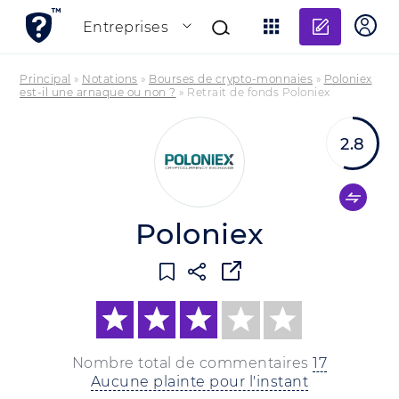
Ajouter
Entreprises
Principal
»
Notations
»
Bourses de crypto-monnaies
»
Poloniex
est-il une arnaque ou non ?
»
Retrait de fonds Poloniex
2.8
Poloniex
Nombre total de commentaires
17
Aucune plainte pour l'instant