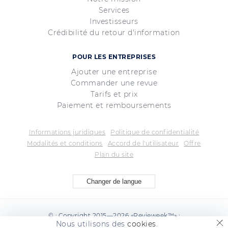
Services
Investisseurs
Crédibilité du retour d'information
POUR LES ENTREPRISES
Ajouter une entreprise
Commander une revue
Tarifs et prix
Paiement et remboursements
Informations juridiques
Politique de confidentialité
Modalités et conditions
Accord de l'utilisateur
Offre
Plan du site
Changer de langue
© ; Copyright 2015—2026 «Revieweek™» ;
Nous utilisons des
cookies
.